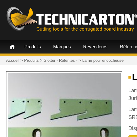
Produits
Marques
Revendeurs
Référen
Accueil
>
Produits
>
Slotter - Refentes -
>
Lame pour encocheuse
Lam
Juri
Lam
SRE
Dis