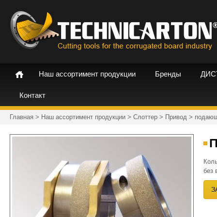
Наш ассортимент продукции
Бренды
ДИС
Контакт
Главная
>
Наш ассортимент продукции
>
Слоттер
>
Привод
>
подающ
Коль
без 
З