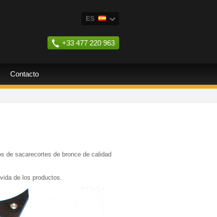
ES
FR
+33 477 220 963
EN
RU
Contacto
os de sacarecortes de bronce de calidad
vida de los productos.