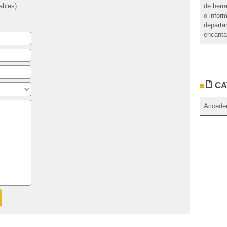
ables).
de herr
o infor
departa
encantad
CA
Acceder